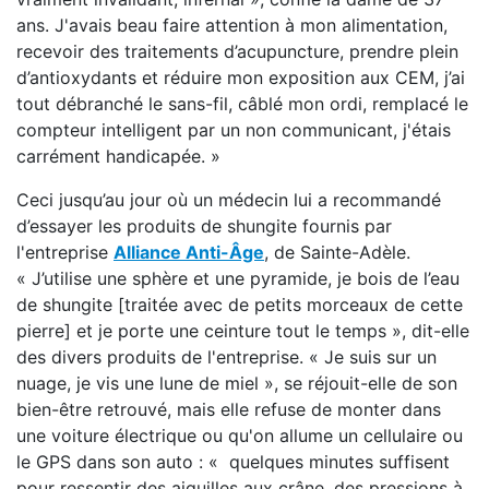
ans. J'avais beau faire attention à mon alimentation,
recevoir des traitements d’acupuncture, prendre plein
d’antioxydants et réduire mon exposition aux CEM, j’ai
tout débranché le sans-fil, câblé mon ordi, remplacé le
compteur intelligent par un non communicant, j'étais
carrément handicapée. »
Ceci jusqu’au jour où un médecin lui a recommandé
d’essayer les produits de shungite fournis par
l'entreprise
Alliance Anti-Âge
, de Sainte-Adèle.
« J’utilise une sphère et une pyramide, je bois de l’eau
de shungite [traitée avec de petits morceaux de cette
pierre] et je porte une ceinture tout le temps », dit-elle
des divers produits de l'entreprise. « Je suis sur un
nuage, je vis une lune de miel », se réjouit-elle de son
bien-être retrouvé, mais elle refuse de monter dans
une voiture électrique ou qu'on allume un cellulaire ou
le GPS dans son auto : « quelques minutes suffisent
pour ressentir des aiguilles aux crâne, des pressions à