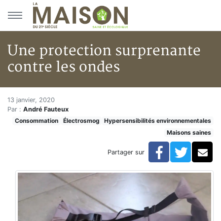
Aller au menu principal
Aller au contenu principal
Une protection surprenante
contre les ondes
Une protection surprenante co
Accueil
13 janvier, 2020
Par :
André Fauteux
Articles
Consommation
Électrosmog
Hypersensibilités environnementales
Maisons saines
Maisons saines
Hypersensibilités environnementales
Une protection surprenante contre les ondes
Facebook
Twitte
Co
Partager sur