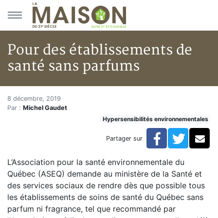
Aller au menu principal
Aller au contenu principal
Pour des établissements de
santé sans parfums
Pour des établissements de sa
Accueil
8 décembre, 2019
Par :
Michel Gaudet
Articles
Hypersensibilités environnementales
Hypersensibilités environnementales
Pour des établissements de santé sans parfums
Facebook
Twitte
Co
Partager sur
L’Association pour la santé environnementale du
Québec (ASEQ) demande au ministère de la Santé et
des services sociaux de rendre dès que possible tous
les établissements de soins de santé du Québec sans
parfum ni fragrance, tel que recommandé par