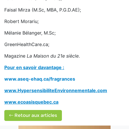
Faisal Mirza (M.Sc, MBA, P.G.D.AE);
Robert Morariu;
Mélanie Bélanger, M.Sc;
GreenHealthCare.ca;
Magazine
La Maison du 21e siècle
.
Pour en savoir davantage :
www.aseq-ehaq.ca/fragrances
www.HypersensibiliteEnvironnementale.com
www.ecoasisquebec.ca
Retour aux articles