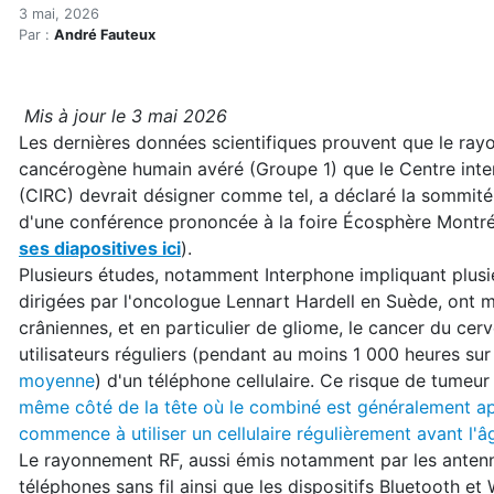
Les preuves que les ondes 
Accueil
3 mai, 2026
Par :
André Fauteux
Articles
Actualités
Les preuves que les ondes radio sont cancérogènes
Mis à jour le 3 mai 2026
Les dernières données scientifiques prouvent que le ra
cancérogène humain avéré (Groupe 1) que le Centre inter
(CIRC) devrait désigner comme tel, a déclaré la sommité 
d'une conférence prononcée à la foire Écosphère Montr
ses diapositives ici
).
Plusieurs études, notamment Interphone impliquant plus
dirigées par l'oncologue Lennart Hardell en Suède, ont 
crâniennes, et en particulier de gliome, le cancer du cer
utilisateurs réguliers (pendant au moins 1 000 heures sur
moyenne
) d'un téléphone cellulaire. Ce risque de tumeur e
même côté de la tête où le combiné est généralement 
commence à utiliser un cellulaire régulièrement avant l'â
Le rayonnement RF, aussi émis notamment par les antenne
téléphones sans fil ainsi que les dispositifs Bluetooth e