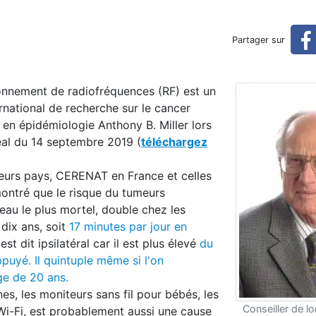
radio sont cancérogènes
Partager sur
yonnement de radiofréquences (RF) est un
national de recherche sur le cancer
en épidémiologie Anthony B. Miller lors
éal du 14 septembre 2019 (
téléchargez
ieurs pays, CERENAT en France et celles
montré que le risque du tumeurs
veau le plus mortel, double chez les
 dix ans, soit
17 minutes par jour en
st dit ipsilatéral car il est plus élevé
du
appuyé.
Il quintuple même si l'on
ge de 20 ans.
s, les moniteurs sans fil pour bébés, les
Conseiller de l
t Wi-Fi, est probablement aussi une cause