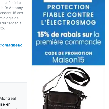
sseur émérite
 le Dr Anthony
 pendant 15 ans
émiologie de
al du cancer, à
to.
ctromagnetic
 Montreal
isé en