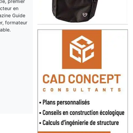
cle, premier
acteur en
gazine Guide
er, formateur
able.