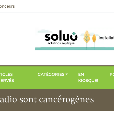
nier
onceurs
ICLES
CATÉGORIES
EN
P
SERVÉS
KIOSQUE!
radio sont cancérogènes