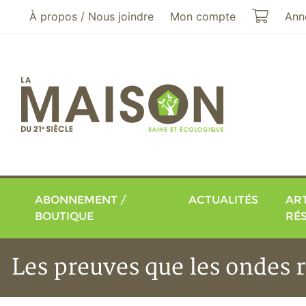
Aller au menu principal
Aller au contenu principal
Mon pa
À propos / Nous joindre
Mon compte
Ann
ABONNEMENT /
ACTUALITÉS
ART
BOUTIQUE
RÉ
Les preuves que les ondes 