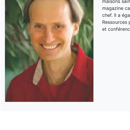
maisons sain
magazine can
chef. Il a é
Ressources p
et conférenc