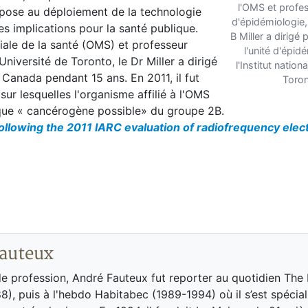
l'OMS et profe
oppose au déploiement de la technologie
d'épidémiologie,
s implications pour la santé publique.
B Miller a dirigé
iale de la santé (OMS) et professeur
l'unité d'épid
niversité de Toronto, le Dr Miller a dirigé
l'Institut nation
u Canada pendant 15 ans. En 2011, il fut
Toron
sur lesquelles l'organisme affilié à l'OMS
que « cancérogène possible» du groupe 2B.
ollowing the 2011 IARC evaluation of radiofrequency ele
auteux
de profession, André Fauteux fut reporter au quotidien The
8), puis à l'hebdo Habitabec (1989-1994) où il s’est spécial