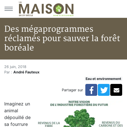
Aller au menu principal
Aller au contenu principal
Des mégaprogrammes
réclamés pour sauver la forêt
boréale
Des mégaprogrammes réclamés 
Accueil
26 juin, 2018
Par :
André Fauteux
Articles
Eau et environnement
Eau et environnement
Eau et environnement
Facebook
Twitte
Co
Partager sur
Des mégaprogrammes réclamés pour sauver la forêt 
Imaginez un
animal
dépouillé de
sa fourrure