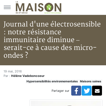
Aller au menu principal
Aller au contenu principal
Journal d'une électrosensible
: notre résistance
immunitaire diminue –
serait-ce à cause des micro-
ondes ?
Journal d'une électrosensible 
Accueil
19 mai, 2016
Par :
Hélène Vadeboncoeur
Articles
Hypersensibilités environnementales
Maisons saines
Maisons saines
Hypersensibilités environnementales
Facebook
Twitte
Co
Partager sur
Journal d'une électrosensible : notre résistance immu