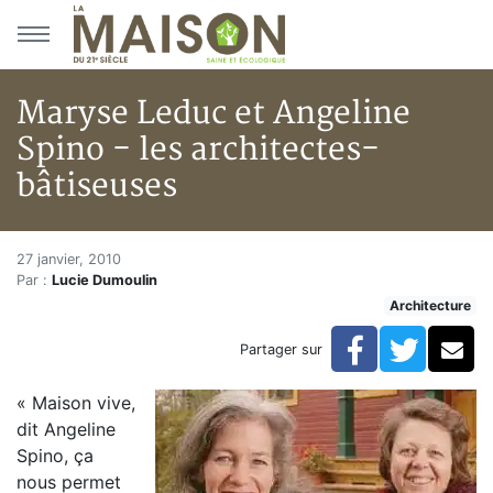
Aller au menu principal
Aller au contenu principal
Maryse Leduc et Angeline
Spino - les architectes-
bâtiseuses
Maryse Leduc et Angeline Spino
Accueil
27 janvier, 2010
Par :
Lucie Dumoulin
Articles
Architecture
Architecture
Maryse Leduc et Angeline Spino - les architectes-bât
Facebook
Twitte
Co
Partager sur
« Maison vive,
dit Angeline
Spino, ça
nous permet