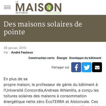
Aller au menu principal
Aller au contenu principal
Des maisons solaires de
pointe
Des maisons solaires de pointe
Accueil
28 janvier, 2010
Par :
André Fauteux
Articles
Construction verte
Énergie
Enveloppe du bâtiment
Construction verte
Enveloppe du bâtiment
Facebook
Twitte
Co
Partager sur
Des maisons solaires de pointe
En plus de sa
propre maison, le professeur de génie du bâtiment à
l’Université Concordia,Andreas Athienitis, a conçu les
toitures solaires des maisons à consommation
énergétique nette zéro ÉcoTERRA et Alstonvale. Ces