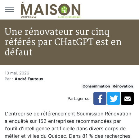
Aller au menu principal
Aller au contenu principal
Une rénovateur sur cinq
référés par CHatGPT est en
défaut
Une rénovateur sur cinq référé
Accueil
13 mai, 2026
Par :
André Fauteux
Articles
Consommation
Rénovation
Actualités
Une rénovateur sur cinq référés par CHatGPT est en 
Facebook
Twitte
Co
Partager sur
L'entreprise de référencement Soumission Rénovation
a enquêté sur 152 entreprises recommandées par
l'outil d'intelligence artificielle dans divers corps de
métier et villes du Québec. Dans 81 % des recherches