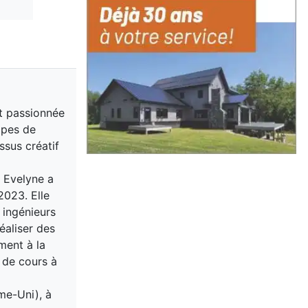
st passionnée
cipes de
sus créatif
, Evelyne a
2023. Elle
 ingénieurs
éaliser des
ment à la
 de cours à
me-Uni), à