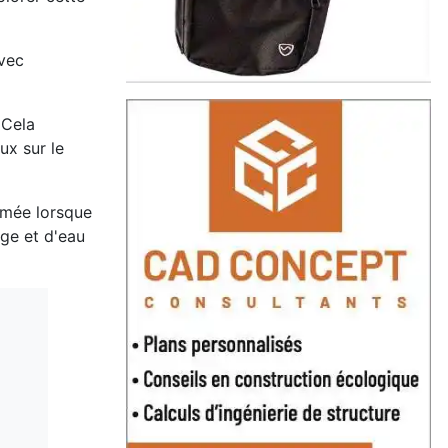
avec
 Cela
ux sur le
mmée lorsque
age et d'eau