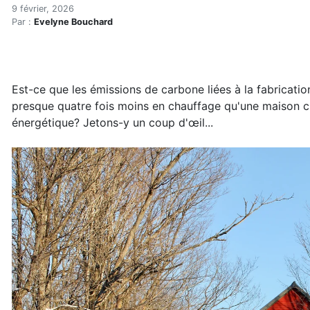
Carbone intrinsèque et mai
Accueil
9 février, 2026
Par :
Evelyne Bouchard
Articles
Architecture
Carbone intrinsèque et maison passive (réservé)
Est-ce que les émissions de carbone liées à la fabricatio
presque quatre fois moins en chauffage qu'une maison cl
énergétique? Jetons-y un coup d'œil...