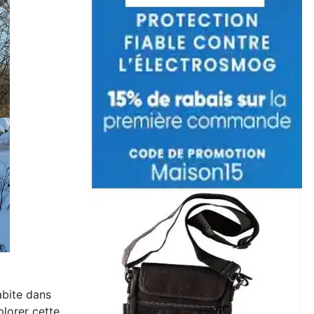
abite dans
plorer cette