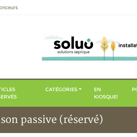
nier
onceurs
ICLES
CATÉGORIES
EN
P
SERVÉS
KIOSQUE!
son passive (réservé)