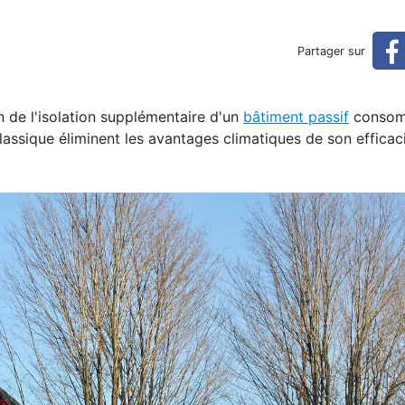
son passive (réservé)
Partager sur
n de l'isolation supplémentaire d'un
bâtiment passif
consom
assique éliminent les avantages climatiques de son efficac