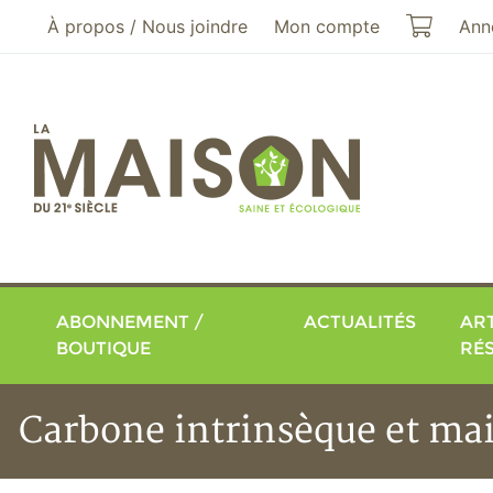
Aller au menu principal
Aller au contenu principal
Mon pa
À propos / Nous joindre
Mon compte
Ann
ABONNEMENT /
ACTUALITÉS
ART
BOUTIQUE
RÉ
Carbone intrinsèque et mai