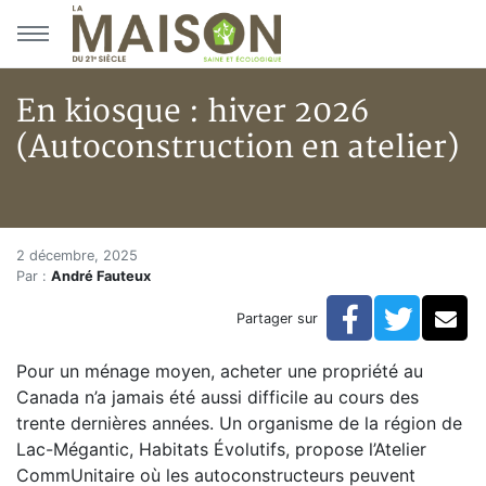
Aller au menu principal
Aller au contenu principal
En kiosque : hiver 2026
(Autoconstruction en atelier)
En kiosque : hiver 2026 (Autoc
Accueil
2 décembre, 2025
Par :
André Fauteux
Articles
En kiosque
Facebook
Twitte
Co
Partager sur
En kiosque : hiver 2026 (Autoconstruction en atelier
Pour un ménage moyen, acheter une propriété au
Canada n’a jamais été aussi difficile au cours des
trente dernières années. Un organisme de la région de
Lac-Mégantic, Habitats Évolutifs, propose l’Atelier
CommUnitaire où les autoconstructeurs peuvent