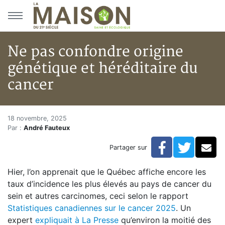
Aller au menu principal
Aller au contenu principal
Ne pas confondre origine
génétique et héréditaire du
cancer
Ne pas confondre origine génét
Accueil
18 novembre, 2025
Par :
André Fauteux
Articles
Actualités
Facebook
Twitte
Co
Partager sur
Ne pas confondre origine génétique et héréditaire du
Hier, l’on apprenait que le Québec affiche encore les
taux d’incidence les plus élevés au pays de cancer du
sein et autres carcinomes, ceci selon le rapport
Statistiques canadiennes sur le cancer 2025
. Un
expert
expliquait à La Presse
qu’environ la moitié des