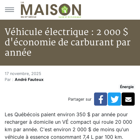
Aller au menu principal
Aller au contenu principal
Véhicule électrique : 2 000 $
d'économie de carburant par
année
Véhicule électrique : 2 000 $ 
Accueil
17 novembre, 2025
Par :
André Fauteux
Articles
Énergie
Énergie
Chauffage
Facebook
Twitte
Co
Partager sur
Véhicule électrique : 2 000 $ d'économie de carburan
Les Québécois paient environ 350 $ par année pour
recharger à domicile un VÉ compact qui roule 20 000
km par année. C'est environ 2 000 $ de moins qu'un
véhicule à essence consommant 7,4 L par 100 km.