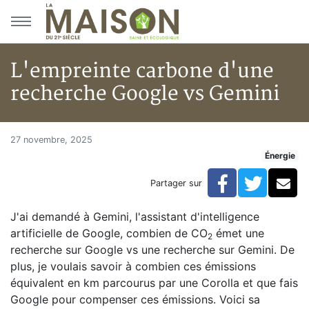
Aller au menu principal
Aller au contenu principal
L'empreinte carbone d'une
recherche Google vs Gemini
L'empreinte carbone d'une re
Accueil
27 novembre, 2025
Énergie
Articles
Énergie
Facebook
Twitte
Co
Partager sur
Chauffage
L'empreinte carbone d'une recherche Google vs Gemi
J'ai demandé à Gemini, l'assistant d'intelligence
artificielle de Google, combien de CO
émet une
2
recherche sur Google vs une recherche sur Gemini. De
plus, je voulais savoir à combien ces émissions
équivalent en km parcourus par une Corolla et que fais
Google pour compenser ces émissions. Voici sa