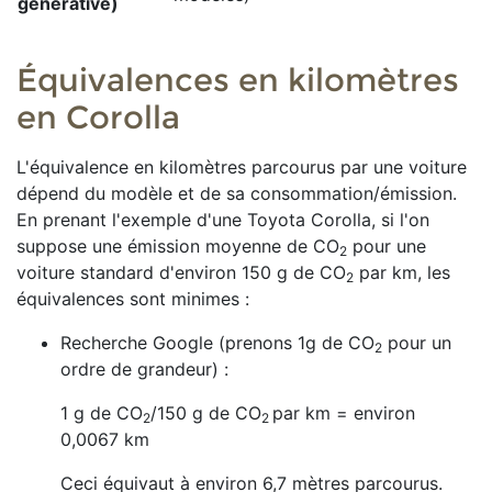
générative)
Équivalences en kilomètres
en Corolla
L'équivalence en kilomètres parcourus par une voiture
dépend du modèle et de sa consommation/émission.
En prenant l'exemple d'une Toyota Corolla, si l'on
suppose une émission moyenne de
CO
pour une
2
voiture standard d'environ
150
g de CO
par km, les
2
équivalences sont minimes :
Recherche Google (prenons 1g de CO
​ pour un
2
ordre de grandeur) :
1 g de CO
/150 g de CO
par km = environ
2
2
0,0067 km
Ceci équivaut à environ 6,7 mètres parcourus.