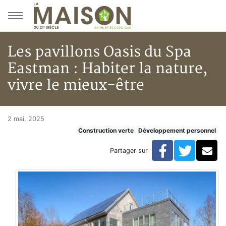
Aller au menu principal
Aller au contenu principal
Les pavillons Oasis du Spa
Eastman : Habiter la nature,
vivre le mieux-être
Les pavillons Oasis du Spa East
Accueil
2 mai, 2025
Construction verte
Développement personnel
Articles
Construction verte
Facebook
Twitte
Co
Partager sur
Enveloppe du bâtiment
Les pavillons Oasis du Spa Eastman : Habiter la nature