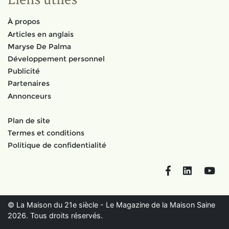
Liens utiles
À propos
Articles en anglais
Maryse De Palma
Développement personnel
Publicité
Partenaires
Annonceurs
Plan de site
Termes et conditions
Politique de confidentialité
Facebook
LinkedIn
You
© La Maison du 21e siècle - Le Magazine de la Maison Saine
2026. Tous droits réservés.