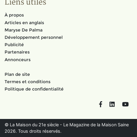
Liens utiles
À propos
Articles en anglais
Maryse De Palma
Développement personnel
Publicité
Partenaires
Annonceurs
Plan de site
Termes et conditions
Politique de confidentialité
Facebook
LinkedIn
You
© La Maison du 21e siècle - Le Magazine de la Maison Saine
2026. Tous droits réservés.