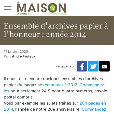
Aller au menu principal
Aller au contenu principal
Ensemble d'archives papier à
l'honneur : année 2014
Ensemble d'archives papier à 
Accueil
17 janvier, 2025
Par :
André Fauteux
Articles
Archives du magazine
Facebook
Twitte
Co
Partager sur
Ensemble d'archives papier à l'honneur : année 2014
Il nous reste encore quelques ensembles d'archives
papier du magazine
remontant à 2012. Commandez-
les
pour seulement 24 $ pour quatre numéros, envoie
postal compris!
Voici par exemple les sujets traités sur
204 pages en
2014
, l'année de notre 20e anniversaire.
Commandez