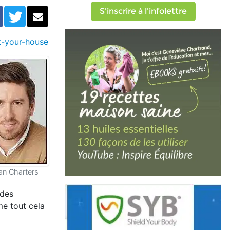
otre maison?
S'inscrire à l'infolettre
Facebook
Twitter
Courriel
t-your-house
an Charters
 des
e tout cela