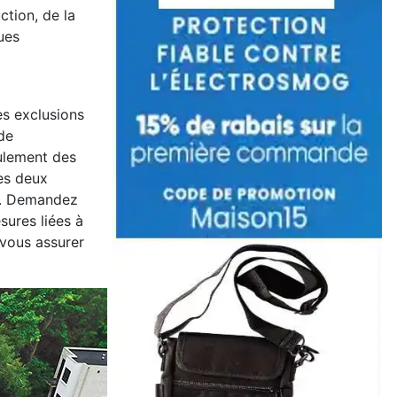
ction, de la
ues
es exclusions
de
oulement des
es deux
ns. Demandez
sures liées à
 vous assurer