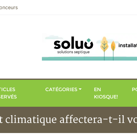
nier
onceurs
ICLES
CATÉGORIES
EN
P
SERVÉS
KIOSQUE!
climatique affectera-t-il v