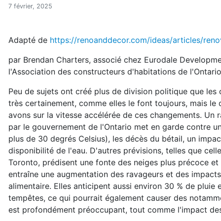
Comment le réchauffement 
Accueil
7 février, 2025
Articles
Actualités
Adapté de
https://renoanddecor.com/ideas/articles/re
Comment le réchauffement climatique affectera-t-il 
par Brendan Charters, associé chez Eurodale Developme
l'Association des constructeurs d'habitations de l'Ontari
Peu de sujets ont créé plus de division politique que l
très certainement, comme elles le font toujours, mais le
avons sur la vitesse accélérée de ces changements. Un 
par le gouvernement de l'Ontario met en garde contre u
plus de 30 degrés Celsius), les décès du bétail, un impact
disponibilité de l'eau. D'autres prévisions, telles que cel
Toronto, prédisent une fonte des neiges plus précoce et 
entraîne une augmentation des ravageurs et des impacts
alimentaire. Elles anticipent aussi environ 30 % de pluie e
tempêtes, ce qui pourrait également causer des notamm
est profondément préoccupant, tout comme l'impact des