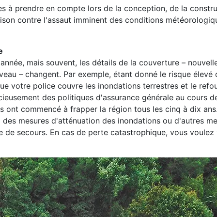
es à prendre en compte lors de la conception, de la constru
aison contre l'assaut imminent des conditions météorologiq
e
année, mais souvent, les détails de la couverture – nouvell
niveau – changent. Par exemple, étant donné le risque élevé 
ue votre police couvre les inondations terrestres et le ref
ncieusement des politiques d'assurance générale au cours d
es ont commencé à frapper la région tous les cinq à dix a
lez des mesures d'atténuation des inondations ou d'autres me
ue de secours. En cas de perte catastrophique, vous voulez