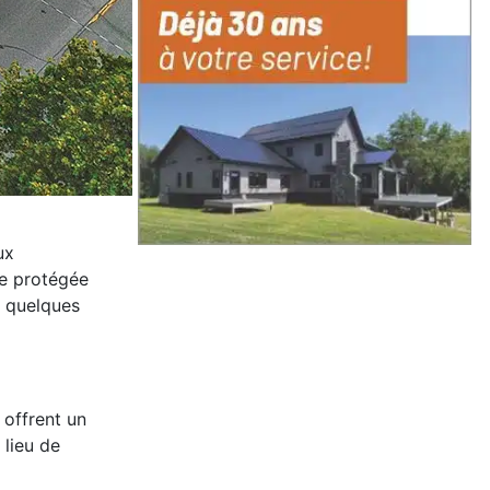
ux
le protégée
r quelques
 offrent un
 lieu de