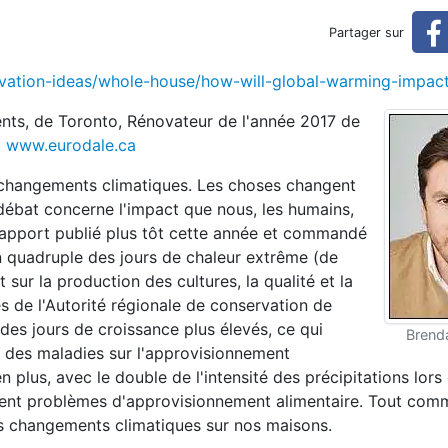
climatique affectera-t-il v
Partager sur
novation-ideas/whole-house/how-will-global-warming-impac
votre maison?
nts, de Toronto, Rénovateur de l'année 2017 de
o
www.eurodale.ca
es changements climatiques. Les choses changent
 débat concerne l'impact que nous, les humains,
rapport publié plus tôt cette année et commandé
n quadruple des jours de chaleur extrême (de
 sur la production des cultures, la qualité et la
les de l'Autorité régionale de conservation de
des jours de croissance plus élevés, ce qui
Brend
 des maladies sur l'approvisionnement
n plus, avec le double de l'intensité des précipitations lors
ent problèmes d'approvisionnement alimentaire. Tout comm
 changements climatiques sur nos maisons.