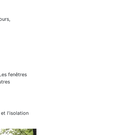
ours,
 Les fenêtres
utres
et l'isolation