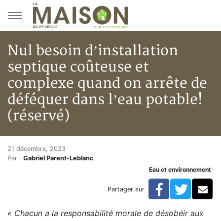
Aller au menu principal
Aller au contenu principal
Nul besoin d’installation
septique coûteuse et
complexe quand on arrête de
déféquer dans l’eau potable!
(réservé)
Nul besoin d’installation sept
Accueil
21 décembre, 2023
Par :
Gabriel Parent-Leblanc
Articles
Eau et environnement
Eau et environnement
Eau et environnement
Facebook
Twitte
Co
Partager sur
Nul besoin d’installation septique coûteuse et comple
« Chacun a la responsabilité morale de désobéir aux