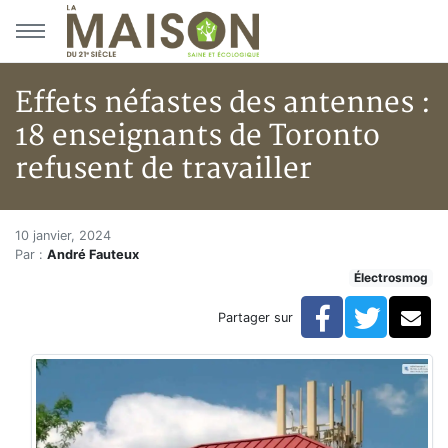
Aller au menu principal
Aller au contenu principal
Effets néfastes des antennes :
18 enseignants de Toronto
refusent de travailler
Effets néfastes des antennes : 
Accueil
10 janvier, 2024
Par :
André Fauteux
Articles
Électrosmog
Actualités
Effets néfastes des antennes : 18 enseignants de Toron
Facebook
Twitte
Co
Partager sur