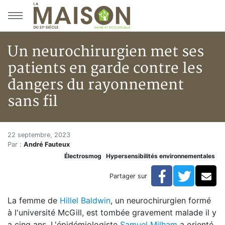
Aller au menu principal
Aller au contenu principal
Un neurochirurgien met ses
patients en garde contre les
dangers du rayonnement
sans fil
Un neurochirurgien met ses pat
Accueil
22 septembre, 2023
Par :
André Fauteux
Articles
Électrosmog
Hypersensibilités environnementales
Actualités
Un neurochirurgien met ses patients en garde contre 
Facebook
Twitte
Co
Partager sur
La femme de
Hillel Baldwin
, un neurochirurgien formé
à l'université McGill, est tombée gravement malade il y
a cinq ans. L'épidémiologiste
Samuel Milham
a orienté