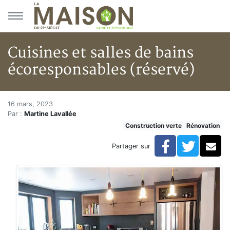
Aller au menu principal
Aller au contenu principal
Cuisines et salles de bains
écoresponsables (réservé)
Cuisines et salles de bains éco
Accueil
16 mars, 2023
Par :
Martine Lavallée
Articles
Construction verte
Rénovation
Construction verte
Enveloppe du bâtiment
Facebook
Twitte
Co
Partager sur
Cuisines et salles de bains écoresponsables (réservé)