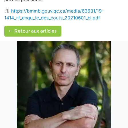
[1]
https://bmmb.gouv.qc.ca/media/63631/19-
1414_rf_enqu_te_des_couts_20210601_el.pdf
Retour aux articles