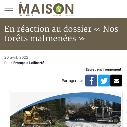
Aller au menu principal
Aller au contenu principal
En réaction au dossier « Nos
forêts malmenées »
En réaction au dossier « Nos 
Accueil
20 avril, 2022
Par :
François Laliberté
Articles
Eau et environnement
Eau et environnement
Eau et environnement
Facebook
Twitte
Co
Partager sur
En réaction au dossier « Nos forêts malmenées »