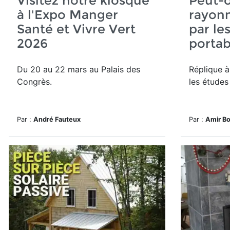
Visitez notre kiosque
Peut-o
à l'Expo Manger
rayon
Santé et Vivre Vert
par le
2026
portab
Du 20 au 22 mars au Palais des
Réplique à
Congrès.
les études 
Par :
André Fauteux
Par :
Amir Bo