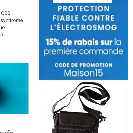
e CBS
u syndrome
guë
é.