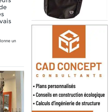
eufs
 de
es
vais
lonne un