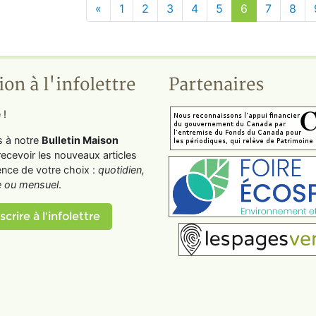
«
1
2
3
4
5
6
7
8
ion à l'infolettre
Partenaires
 !
s à notre
Bulletin Maison
recevoir les nouveaux articles
ence de votre choix :
quotidien,
 ou mensuel
.
scrire à l'infolettre