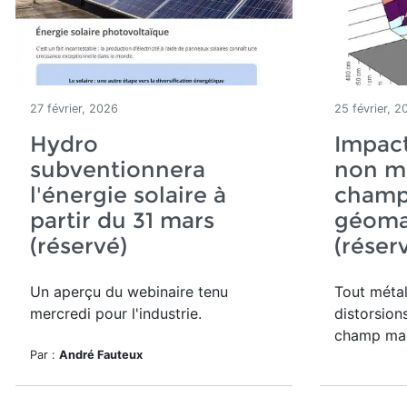
27 février, 2026
25 février, 2
Hydro
Impact
subventionnera
non mé
l'énergie solaire à
cham
partir du 31 mars
géoma
(réservé)
(réser
Un aperçu du webinaire tenu
Tout métal
mercredi pour l'industrie.
distorsion
champ mag
Par :
André Fauteux