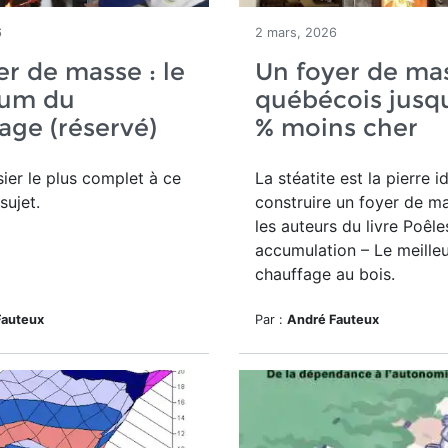
6
2 mars, 2026
er de masse : le
Un foyer de ma
um du
québécois jusq
age (réservé)
% moins cher
ier le plus complet à ce
La stéatite est la pierre 
sujet.
construire un foyer de ma
les auteurs du
livre Poêle
accumulation – Le meille
chauffage au bois.
Fauteux
Par :
André Fauteux