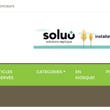
nier
onceurs
ICLES
CATÉGORIES
EN
P
SERVÉS
KIOSQUE!