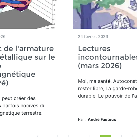
026
24 février, 2026
 de l'armature
Lectures
tallique sur le
incontournable
p
(mars 2026)
gnétique
Moi, ma santé, Autoconst
vé)
rester libre,
La garde-rob
durable, Le pouvoir de l'a
 peut créer des
s parfois nocives du
nétique terrestre
.
Par :
André Fauteux