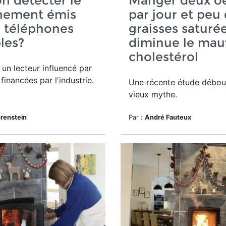
n détecter le
Manger deux o
nement émis
par jour et peu
s téléphones
graisses saturé
les?
diminue le mau
cholestérol
 un lecteur influencé par
financées par l'industrie.
Une récente étude débou
vieux mythe.
renstein
Par :
André Fauteux