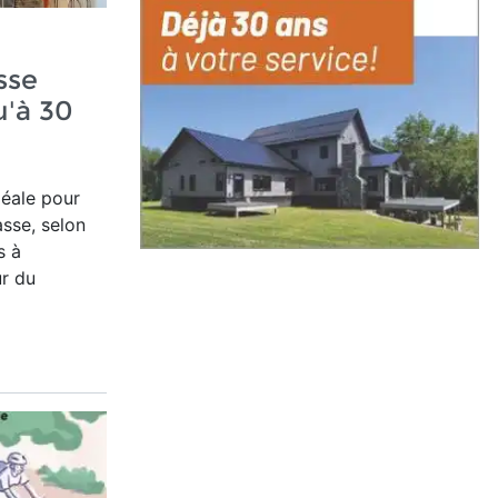
sse
u'à 30
idéale pour
sse, selon
s à
ur du