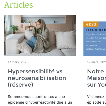
Articles
Accueil
Articles
17 mars, 2026
12 mars, 20
Hypersensibilité vs
Notre 
neurosensibilisation
Maison
(réservé)
sur Y
Sommes-nous confrontés à une
Visionnez 
épidémie d’hyperréactivité due à un
épisode su