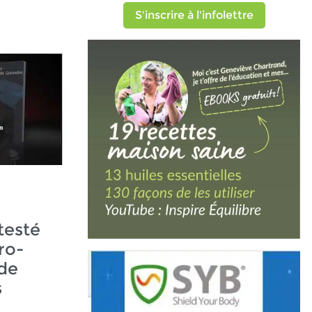
S'inscrire à l'infolettre
testé
ro-
de
s