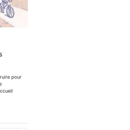
s
ruire pour
e
ccueil