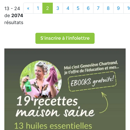
«
1
2
3
4
5
6
7
8
9
1
13 - 24
de
2074
résultats
S'inscrire à l'infolettre