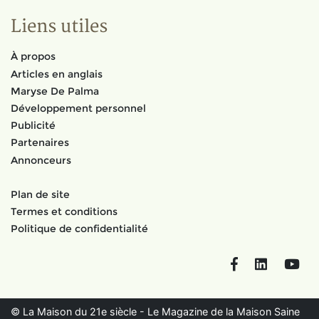
Liens utiles
À propos
Articles en anglais
Maryse De Palma
Développement personnel
Publicité
Partenaires
Annonceurs
Plan de site
Termes et conditions
Politique de confidentialité
Facebook
LinkedIn
You
© La Maison du 21e siècle - Le Magazine de la Maison Saine