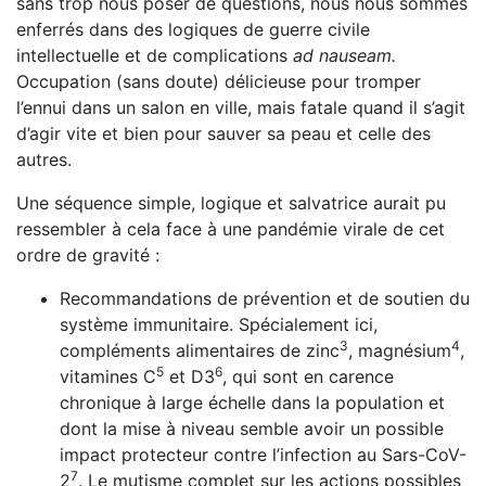
sans trop nous poser de questions, nous nous sommes
enferrés dans des logiques de guerre civile
intellectuelle et de complications
ad nauseam.
Occupation (sans doute) délicieuse pour tromper
l’ennui dans un salon en ville, mais fatale quand il s’agit
d’agir vite et bien pour sauver sa peau et celle des
autres.
Une séquence simple, logique et salvatrice aurait pu
ressem­bler à cela face à une pandémie virale de cet
ordre de gravité :
Recommandations de prévention et de soutien du
sys­tème immunitaire. Spécialement ici,
3
4
compléments ali­mentaires de zinc
, magnésium
,
5
6
vitamines C
et D3
, qui sont en carence
chronique à large échelle dans la popu­lation et
dont la mise à niveau semble avoir un possible
impact protecteur contre l’infection au Sars-CoV-
7
2
. Le mutisme complet sur les actions possibles