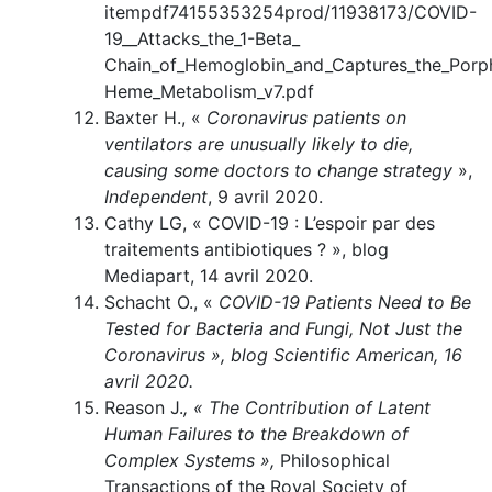
itempdf74155353254prod/11938173/COVID-
19__Attacks_the_1-Beta_
Chain_of_Hemoglobin_and_Captures_the_Porph
Heme_Metabolism_v7.pdf
Baxter H., «
Coronavirus patients on
ventilators are unusually likely to die,
causing some doctors to change strategy
»,
Independent
, 9 avril 2020.
Cathy LG, « COVID-19 : L’espoir par des
traitements antibiotiques ? », blog
Mediapart, 14 avril 2020.
Schacht O., «
COVID-19 Patients Need to Be
Tested for Bacteria and
Fungi, Not Just the
Coronavirus
», blog Scientific American, 16
avril 2020.
Reason J.
, « The Contribution of Latent
Human Failures to the Breakdown of
Complex Systems »,
Philosophical
Transactions of the Royal Society of