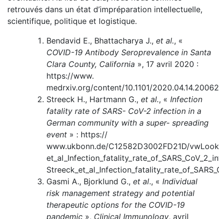
retrouvés dans un état d’impréparation intellectuelle,
scientifique, politique et logistique.
Bendavid E., Bhattacharya J.,
et al.
, «
COVID-19 Antibody Sero­prevalence in Santa
Clara County, California
», 17 avril 2020 :
https://www.
medrxiv.org/content/10.1101/2020.04.14.2006
Streeck H., Hartmann G.,
et al.
, «
Infection
fatality rate of SARS- CoV-2 infection in a
German community with a super- spreading
event
» : https://
www.ukbonn.de/C12582D3002FD21D/vwLooku
et_al_Infection_fatality_rate_of_SARS_CoV_2_i
Streeck_et_al_Infection_fatality_rate_of_SARS
Gasmi A., Bjorklund G.,
et al
., «
Individual
risk management strategy and potential
therapeutic options for the COVID-19
pandemic
»,
Clinical Immunol­ogy
, avril