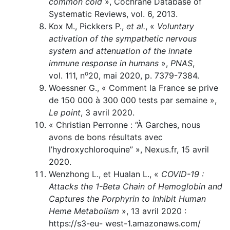
common cold
», Cochrane Database of
Systematic Reviews, vol. 6, 2013.
Kox M., Pickkers P.,
et al.
, «
Voluntary
activation of the sympathetic nervous
system and attenuation of the innate
immune response in humans
»,
PNAS
,
o
vol. 111, n
20, mai 2020, p. 7379-7384.
Woessner G., « Comment la France se prive
de 150 000 à 300 000 tests par semaine »,
Le point
, 3 avril 2020.
« Christian Perronne : “À Garches, nous
avons de bons résultats avec
l’hydroxychloroquine” », Nexus.fr, 15 avril
2020.
Wenzhong L., et Hualan L., «
COVID-19 :
Attacks the 1-Beta Chain of Hemoglobin and
Captures the Porphyrin to Inhibit Human
Heme Metabolism
», 13 avril 2020 :
https://s3-eu- west-1.amazonaws.com/