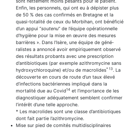
sont nettement moins pesants pour le patient.
Enfin, les personnels, qui ont eu à dépister plus
de 50 % des cas confirmés en Bretagne et la
quasi-totalité de ceux du Morbihan, ont bénéficié
d’un appui “
soutenu
” de l’équipe opérationnelle
d’hygiène pour la mise en œuvre des mesures
barrières ». Dans l’Isère, une équipe de géné­
ralistes a annoncé avoir empiriquement observé
des résultats probants avec une prescription
d’antibiotiques (par exemple azithromycine sans
* 13
hydroxychloroquine) et/ou de macrolides
. La
découverte en cours de route d’un taux élevé
d’infections bactériennes impliqué dans la
14
mortalité due au Covid
et l’importance de les
dia­gnostiquer adéquatement semblent confirmer
l’intérêt d’une telle approche.
* Les macrolides sont une classe d’antibiotiques
dont fait partie l’azithromycine.
Mise sur pied de comités multidisciplinaires