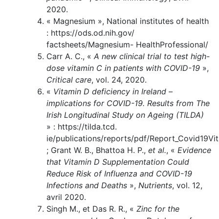
2020.
« Magnesium », National institutes of health
: https://ods.od.nih.gov/
factsheets/Magnesium- HealthProfessional/
Carr A. C., «
A new clinical trial to test high-
dose vitamin C in patients with COVID-19
»,
Critical care
, vol. 24, 2020.
«
Vitamin D deficiency in Ireland –
implications for COVID-19. Results from The
Irish Longitudinal Study on Ageing (TILDA)
» : https://tilda.tcd.
ie/publications/reports/pdf/Report_Covid19Vi
; Grant W. B., Bhattoa H. P.,
et al.
, «
Evidence
that Vitamin D Supplementation Could
Reduce Risk of Influenza and COVID-19
Infections and Deaths
»,
Nutrients
, vol. 12,
avril 2020.
Singh M., et Das R. R., «
Zinc for the