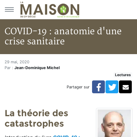
Aller au menu principal
Aller au contenu principal
COVID-19 : anatomie d'une
crise sanitaire
COVID-19 : anatomie d'une cris
Accueil
29 mai, 2020
Par :
Jean-Dominique Michel
Articles
Lectures
Lectures
Développement personnel
Facebook
Twitte
Co
Partager sur
COVID-19 : anatomie d'une crise sanitaire
La théorie des
catastrophes