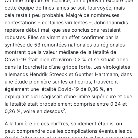
Comme toujours en science, on ne pouvait exclure que
cette équipe de fines lames se soit fourvoyée, mais
cela restait peu probable. Malgré de nombreuses
contestations – cer­taines virulentes –, John Ioannidis
répétera début mai, que ses conclusions restaient
robustes. Elles se virent en effet confir­mer par la
synthèse de 53 remontées nationales ou régionales
montrant que la valeur médiane de la létalité de
Covid-19 était bien d’environ 0,2 % et se situait donc
dans la four­chette d’une grippe forte. Les virologistes
allemands Hendrik Streeck et Gunther Hartmann, dans
une étude pionnière sur les anticorps, trouvèrent
également une létalité Covid-19 de 0,36 %, en
expliquant qu’il s’agissait d’une limite supérieure et que
la létalité était probablement comprise entre 0,24 et
2
0,26 %, voire en dessous
.
À la lumière de ces chiffres, solidement établis, on
peut comprendre que les complications éventuelles du