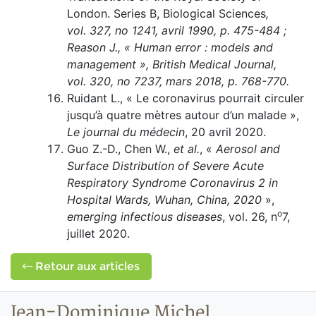
London. Series B, Biological Sciences
,
vol. 327, no 1241, avril 1990, p. 475-484 ;
Reason J., « Human error : models and
management », British Medical Journal,
vol. 320, no 7237, mars 2018, p. 768-770.
Ruidant L., « Le coronavirus pourrait circuler
jusqu’à quatre mètres autour d’un malade »,
Le journal du médecin
, 20 avril 2020.
Guo Z.-D., Chen W.,
et al.
, «
Aerosol and
Surface Distribution of Severe Acute
Respiratory Syndrome Coronavirus 2 in
Hospital Wards, Wuhan, China, 2020
»,
o
emerging infectious diseases
, vol. 26, n
7,
juillet 2020.
Retour aux articles
Jean-Dominique Michel