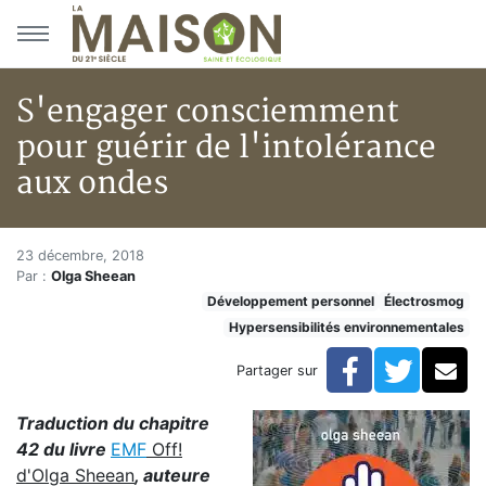
Aller au menu principal
Aller au contenu principal
S'engager consciemment
pour guérir de l'intolérance
aux ondes
S'engager consciemment pour g
Accueil
23 décembre, 2018
Par :
Olga Sheean
Articles
Développement personnel
Électrosmog
Hypersensibilités environnementales
Hypersensibilités environnementales
S'engager consciemment pour guérir de l'intolérance
Facebook
Twitte
Co
Partager sur
Traduction du chapitre
42 du livre
EMF
Off!
d'Olga Sheean
, auteure