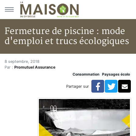
Aller au menu principal
Aller au contenu principal
Fermeture de piscine : mode
d'emploi et trucs écologiques
Fermeture de piscine : mode d'
Accueil
8 septembre, 2018
Par :
Promutuel Assurance
Articles
Consommation
Paysages écolo
Consommation
Fermeture de piscine : mode d'emploi et trucs écolog
Facebook
Twitte
Co
Partager sur