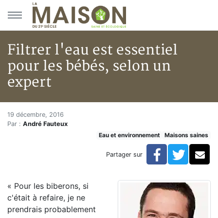
Aller au menu principal
Aller au contenu principal
Filtrer l'eau est essentiel
pour les bébés, selon un
expert
Filtrer l'eau est essentiel pour
Accueil
19 décembre, 2016
Par :
André Fauteux
Articles
Eau et environnement
Maisons saines
Maisons saines
Hypersensibilités environnementales
Facebook
Twitte
Co
Partager sur
Filtrer l'eau est essentiel pour les bébés, selon un exp
« Pour les biberons, si
c'était à refaire, je ne
prendrais probablement