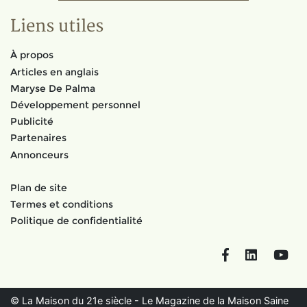
Liens utiles
À propos
Articles en anglais
Maryse De Palma
Développement personnel
Publicité
Partenaires
Annonceurs
Plan de site
Termes et conditions
Politique de confidentialité
Facebook
LinkedIn
You
© La Maison du 21e siècle - Le Magazine de la Maison Saine