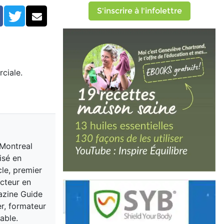
S'inscrire à l'infolettre
Facebook
Twitter
Courriel
ciale.
 Montreal
isé en
cle, premier
acteur en
gazine Guide
er, formateur
able.