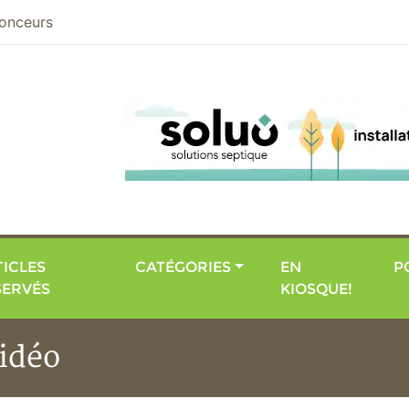
nier
onceurs
ICLES
CATÉGORIES
EN
P
SERVÉS
KIOSQUE!
idéo