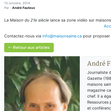
Lancement de notre zone v
Accueil
13 octobre, 2014
Par :
André Fauteux
Articles
Archi Eco Saine
La Maison du 21e siècle
lance sa zone vidéo sur maisons
Lancement de notre zone vidéo
Acc
Contactez-nous via
info@maisonsaine.ca
pour proposer 
Retour aux articles
André F
Journaliste 
Gazette (198
maisons sain
magazine can
chef. Il a é
Ressources p
et conférenc