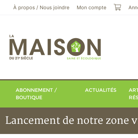
Aller au menu principal
Aller au contenu principal
Mon pa
À propos / Nous joindre
Mon compte
Ann
ABONNEMENT /
ACTUALITÉS
ART
BOUTIQUE
RÉ
Lancement de notre zone v