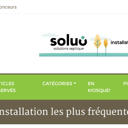
nier
onceurs
ICLES
CATÉGORIES
EN
P
SERVÉS
KIOSQUE!
installation les plus fréquent