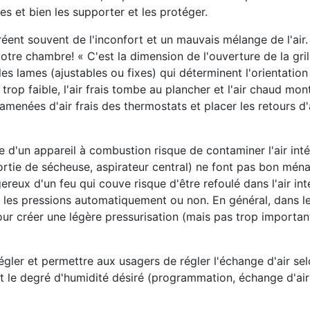
les et bien les supporter et les protéger.
s créent souvent de l'inconfort et un mauvais mélange de l'air
 votre chambre! « C'est la dimension de l'ouverture de la gril
 les lames (ajustables ou fixes) qui déterminent l'orientation 
trop faible, l'air frais tombe au plancher et l'air chaud mon
 amenées d'air frais des thermostats et placer les retours d'a
 d'un appareil à combustion risque de contaminer l'air inté
sortie de sécheuse, aspirateur central) ne font pas bon mén
x d'un feu qui couve risque d'être refoulé dans l'air intéri
nt les pressions automatiquement ou non. En général, dans l
r créer une légère pressurisation (mais pas trop importante
 régler et permettre aux usagers de régler l'échange d'air sel
t le degré d'humidité désiré (programmation, échange d'air 