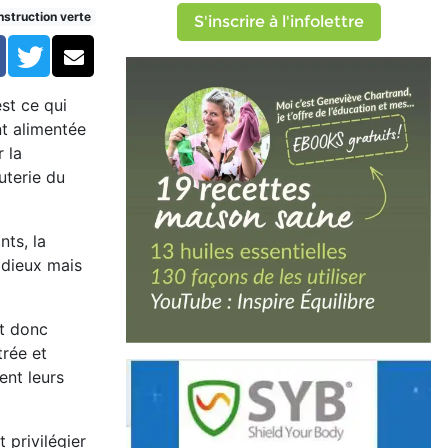
es
struction verte
S'inscrire à l'infolettre
Facebook
Twitter
Courriel
st ce qui
nt alimentée
 la
uterie du
nts, la
sidieux mais
et donc
trée et
ent leurs
t privilégier