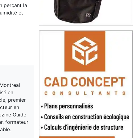
n perçant la
umidité et
 Montreal
isé en
cle, premier
acteur en
gazine Guide
er, formateur
able.