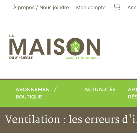
Aller au menu principal
Aller au contenu principal
Mon pa
À propos / Nous joindre
Mon compte
Ann
ABONNEMENT /
ACTUALITÉS
ART
BOUTIQUE
RÉ
Ventilation : les erreurs d'