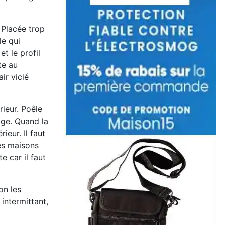
. Placée trop
le qui
et le profil
te au
ir vicié
rieur. Poêle
age. Quand la
eur. Il faut
es maisons
 car il faut
on les
intermittant,