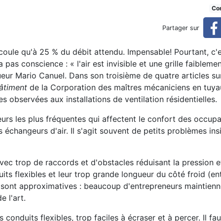
installation les plus fréquent
Con
Partager sur
oule qu'à 25 % du débit attendu. Impensable! Pourtant, c'e
tes
pas conscience : « l'air est invisible et une grille faibleme
eur Mario Canuel. Dans son troisième de quatre articles sur
âtiment
de la Corporation des maîtres mécaniciens en tuya
s observées aux installations de ventilation résidentielles.
eurs les plus fréquentes qui affectent le confort des occupa
s échangeurs d'air. Il s'agit souvent de petits problèmes in
vec trop de raccords et d'obstacles réduisant la pression 
its flexibles et leur trop grande longueur du côté froid (en
ion sont approximatives : beaucoup d'entrepreneurs maintienn
e l'art.
 conduits flexibles, trop faciles à écraser et à percer. Il fau