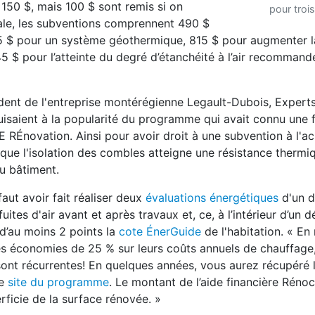
 150 $, mais 100 $ sont remis si on
pour trois
iale, les subventions comprennent 490 $
 115 $ pour un système géothermique, 815 $ pour augmenter l
 $ pour l’atteinte du degré d’étanchéité à l’air recommand
dent de l'entreprise montérégienne Legault-Dubois, Experts
uisaient à la popularité du programme qui avait connu une 
 RÉnovation. Ainsi pour avoir droit à une subvention à l'a
r que l'isolation des combles atteigne une résistance therm
du bâtiment.
faut avoir fait réaliser deux
évaluations énergétiques
d'un d
ites d'air avant et après travaux et, ce, à l’intérieur d’un d
d’au moins 2 points la
cote ÉnerGuide
de l'habitation. « E
s économies de 25 % sur leurs coûts annuels de chauffage,
ont récurrentes! En quelques années, vous aurez récupéré l
le
site du programme
. Le montant de l’aide financière Rénoc
erficie de la surface rénovée. »