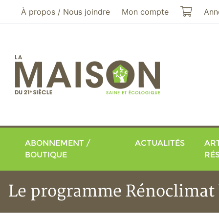
Aller au menu principal
Aller au contenu principal
Mon pa
À propos / Nous joindre
Mon compte
Ann
ABONNEMENT /
ACTUALITÉS
ART
BOUTIQUE
RÉ
Le programme Rénoclimat 