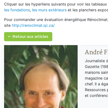
Cliquer sur les hyperliens suivants pour voir les tableau
les fondations
,
les murs extérieurs
et les planchers expo
Pour commander une évaluation énergétique Rénoclimat, f
site
http://renoclimat.qc.ca/
Retour aux articles
André F
Journaliste 
Gazette (198
maisons sain
magazine can
chef. Il a é
Ressources p
et conférenc