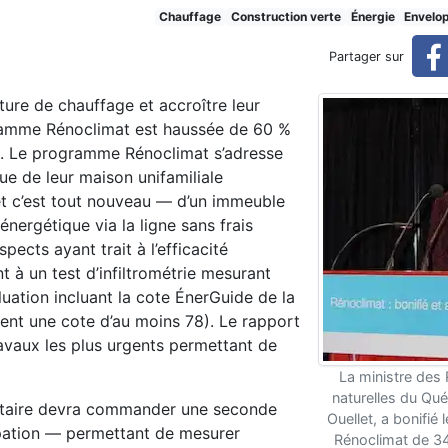
bonifié
Chauffage
Construction verte
Énergie
Envelo
Partager sur
ture de chauffage et accroître leur
gramme Rénoclimat est haussée de 60 %
née. Le programme Rénoclimat s’adresse
que de leur maison unifamiliale
 et c’est tout nouveau — d’un immeuble
énergétique via la ligne sans frais
pects ayant trait à l’efficacité
 à un test d’infiltrométrie mesurant
aluation incluant la cote ÉnerGuide de la
ent une cote d’au moins 78). Le rapport
avaux les plus urgents permettant de
La ministre des
naturelles du Qu
riétaire devra commander une seconde
Ouellet, a bonifié
ipation — permettant de mesurer
Rénoclimat de 34,