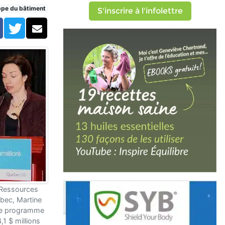
ppe du bâtiment
S'inscrire à l'infolettre
Facebook
Twitter
Courriel
 Ressources
ébec, Martine
 le programme
1 $ millions