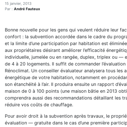
Le programme Rénoclimat 
Accueil
15 janvier, 2013
Par :
André Fauteux
Articles
Construction verte
Enveloppe du bâtiment
Bonne nouvelle pour les gens qui veulent réduire leur fac
Le programme Rénoclimat bonifié
confort : la subvention accordée dans le cadre du pro
et la limite d’une participation par habitation est élimi
aux propriétaires désirant améliorer l’efficacité énergéti
individuelle, jumelée ou en rangée, duplex, triplex ou —
de 4 à 20 logements. Il suffit de commander l’évaluation 
Rénoclimat. Un conseiller évaluateur analysera tous les as
énergétique de votre habitation, notamment en procédant
son étanchéité à l’air. Il produira ensuite un rapport d’év
maison de 0 à 100 points (une maison bâtie en 2013 obti
comprendra aussi des recommandations détaillant les tr
réduire vos coûts de chauffage.
Pour avoir droit à la subvention après travaux, le prop
évaluation — gratuite dans le cas d’une première partic