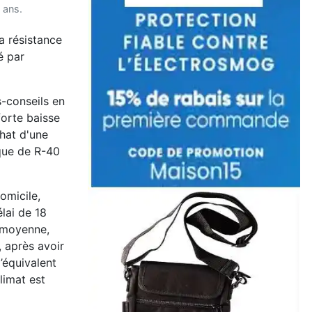
 ans.
a résistance
é par
-conseils en
forte baisse
chat d'une
ique de R-40
omicile,
élai de 18
n moyenne,
 après avoir
’équivalent
limat est