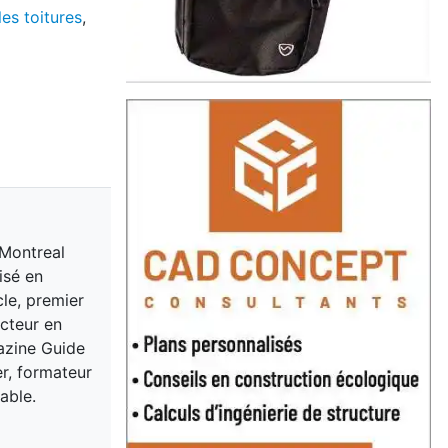
les toitures
,
 Montreal
isé en
cle, premier
acteur en
gazine Guide
er, formateur
able.