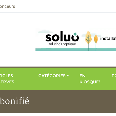
nier
onceurs
ICLES
CATÉGORIES
EN
P
SERVÉS
KIOSQUE!
bonifié