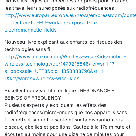
Nouvelles règles européennes adoptées pour protéger
les travailleurs surexposés aux radiofréquences
http://www.europarl.europa.eu/news/en/pressroom/cont
protection-for-EU-workers-exposed-to-
electromagnetic-fields
Nouveau livre explicant aux enfants les risques des
technologies sans fil
http://www.amazon.com/Wireless-wise-Kids-mobile-
wireless-technology/dp/1479215848/ref=sr_1_1?
s=books&ie=UTF8&qid=1353888790&sr=1-
1&keywords=wireless-wise+kids
Excellent nouveau film en ligne : RESONANCE -
BEINGS OF FREQUENCY
Plusieurs experts y expliquent les effets des
radiofréquences/micro-ondes que nos appareils sans
fil émettent sur notre santé et sur la disparition des
oiseaux, abeilles et papillons. Sautez à la 17e minute et
écoutez au moins pour une dizaine de minutes pour