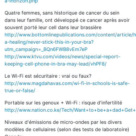
a-lhorizon.php
Quatre femmes, sans historique de cancer du sein
dans leur famille, ont développé ce cancer après avoir
souvent porté leur cell dans leur brassière
http://www.bottomlinepublications.com/content/article/h
a-healing/never-stick-this-in-your-bra?
utm_campaign=_BQn6FWB8vEm7eP
http://www.ktvu.com/videos/news/special-report-
keeping-cell-phone-in-bra-may-lead/vhPF8/
Le Wi-Fi est sécuritaire : vrai ou faux?
http://www.magdahavas.com/wi-fi-in-schools-is-safe-
true-or-false/
Portable sur les genoux + Wi-Fi : risque d'infertilité
http://www.nation.co.ke/Tech/Want+to+be+a+dad+Get+t
Niveaux d'émissions de micro-ondes par les divers
modèles de cellulaires (selon des tests de laboratoire)