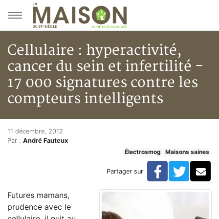
Aller au menu principal
Aller au contenu principal
Cellulaire : hyperactivité,
cancer du sein et infertilité -
17 000 signatures contre les
compteurs intelligents
Cellulaire : hyperactivité, canc
Accueil
11 décembre, 2012
Par :
André Fauteux
Articles
Électrosmog
Maisons saines
Maisons saines
Hypersensibilités environnementales
Facebook
Twitte
Co
Partager sur
Cellulaire : hyperactivité, cancer du sein et infertilit
Futures mamans,
prudence avec le
cellulaire, il nuit au