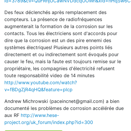
id=3789&cv=QuFRhjUCawNVDdcqOOWn&xid=nHqSw6CqlD
Des feux déclenchés après remplacement des
compteurs. La présence de radiofréquences
augmenterait la formation de la corrosion sur les
contacts. Tous les électriciens sont d'accords pour
dire que la corrosion est un des pire ennemi des
systèmes électriques! Plusieurs autres points liés
directement et ou indirectement sont évoqués pour
causer le feu, mais la faute est toujours remise sur le
propriétaire, les compagnies d'électricité refusent
toute responsabilité video de 14 minutes
http://www.youtube.com/watch?
v=fBDgZjR4qHQ&feature=plcp
Andrew Michrowski (paceincnet@gmail.com) a bien
documenté les problèmes de corrosion accélérée due
aux RF
http://www.hese-
project.org/uk_forum/index.php?id=300