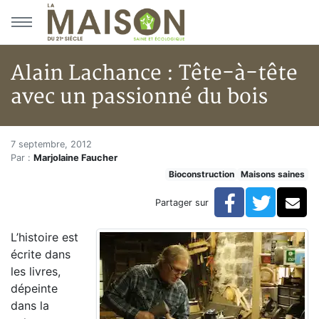
Aller au menu principal
Aller au contenu principal
Alain Lachance : Tête-à-tête
avec un passionné du bois
Alain Lachance : Tête-à-tête a
Accueil
7 septembre, 2012
Par :
Marjolaine Faucher
Articles
Bioconstruction
Maisons saines
Maisons saines
Hypersensibilités environnementales
Facebook
Twitte
Co
Partager sur
Alain Lachance : Tête-à-tête avec un passionné du bo
L’histoire est
écrite dans
les livres,
dépeinte
dans la