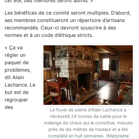
cet été, des membres seront admis. »
Les bénéfices de ce comité seront multiples. D’abord,
ses membres constitueront un répertoire d’artisans
recommandés. Ceux-ci devront souscrire à des
normes et à un code d’éthique stricts.
« Ça va
régler un
paquet de
problèmes,
dit Alain
Lachance. Le
but est de
regrouper
des
Le foyer de pierre d'Alain Lachance a
nécessité 24 tonnes de sable pour le
mélange de chaux qui le constitue, mesure
près de dix mètres de hauteur et a été
complété en huit semaines. (Marjolaine