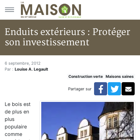
Aller au menu principal
Aller au contenu principal
Enduits extérieurs : Protéger
son investissement
Enduits extérieurs : Protéger 
Accueil
6 septembre, 2012
Par :
Louise A. Legault
Articles
Construction verte
Maisons saines
Maisons saines
Hypersensibilités environnementales
Facebook
Twitte
Co
Partager sur
Enduits extérieurs : Protéger son investissement
Le bois est
de plus en
plus
populaire
comme