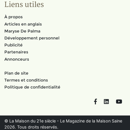
Liens utiles
À propos
Articles en anglais
Maryse De Palma
Développement personnel
Publicité
Partenaires
Annonceurs
Plan de site
Termes et conditions
Politique de confidentialité
Facebook
LinkedIn
You
© La Maison du 21e siècle - Le Magazine de la Maison Saine
2026. Tous droits réservés.