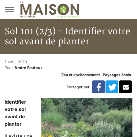
Aller au menu principal
Aller au contenu principal
Sol 101 (2/3) - Identifier votre
sol avant de planter
Sol 101 (2/3) - Identifier votre
Accueil
1 avril, 2010
Par :
André Fauteux
Articles
Eau et environnement
Paysages écolo
Eau et environnement
Eau et environnement
Facebook
Twitte
Co
Partager sur
Sol 101 (2/3) - Identifier votre sol avant de planter
Identifier
votre sol
avant de
planter
Il existe une