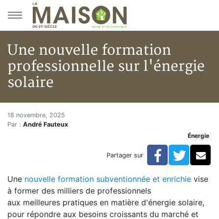
Aller au menu principal
Aller au contenu principal
Une nouvelle formation
professionnelle sur l'énergie
solaire
Une nouvelle formation profess
Accueil
18 novembre, 2025
Par :
André Fauteux
Articles
Énergie
Énergie
Chauffage
Facebook
Twitte
Co
Partager sur
Une nouvelle formation professionnelle sur l'énergie s
Une
nouvelle formation subventionnée et enrichie
vise
à former des milliers de professionnels
aux meilleures pratiques en matière d'énergie solaire,
pour répondre aux besoins croissants du marché et