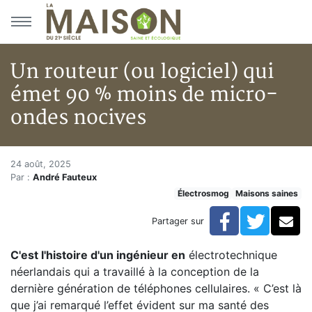
Aller au menu principal
Aller au contenu principal
Un routeur (ou logiciel) qui
émet 90 % moins de micro-
ondes nocives
Un routeur (ou logiciel) qui é
Accueil
24 août, 2025
Par :
André Fauteux
Articles
Électrosmog
Maisons saines
Maisons saines
Hypersensibilités environnementales
Facebook
Twitte
Co
Partager sur
Un routeur (ou logiciel) qui émet 90 % moins de mic
C'est l'histoire d'un ingénieur en
électrotechnique
néerlandais qui a travaillé à la conception de la
dernière génération de téléphones cellulaires. « C’est là
que j’ai remarqué l’effet évident sur ma santé des