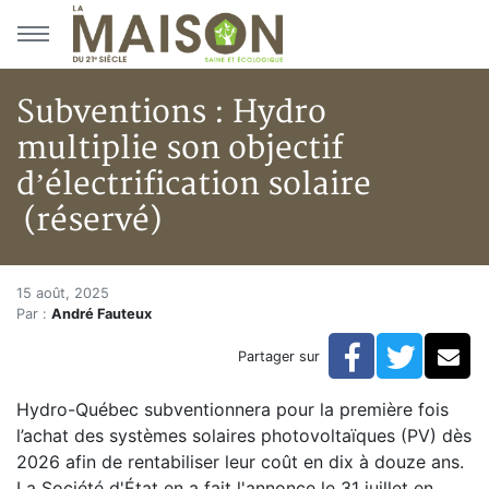
Aller au menu principal
Aller au contenu principal
Subventions : Hydro
multiplie son objectif
d’électrification solaire
(réservé)
Subventions : Hydro multiplie s
Accueil
15 août, 2025
Par :
André Fauteux
Articles
Actualités
Facebook
Twitte
Co
Partager sur
Subventions : Hydro multiplie son objectif d’électrific
Hydro-Québec subventionnera pour la première fois
l’achat des systèmes solaires photovoltaïques (PV) dès
2026 afin de rentabiliser leur coût en dix à douze ans.
La Société d'État en a fait l'annonce le 31 juillet en