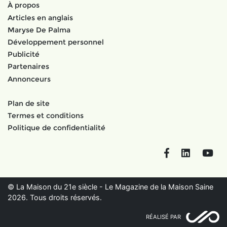
À propos
Articles en anglais
Maryse De Palma
Développement personnel
Publicité
Partenaires
Annonceurs
Plan de site
Termes et conditions
Politique de confidentialité
Facebook
LinkedIn
You
© La Maison du 21e siècle - Le Magazine de la Maison Saine
2026. Tous droits réservés.
RÉALISÉ PAR