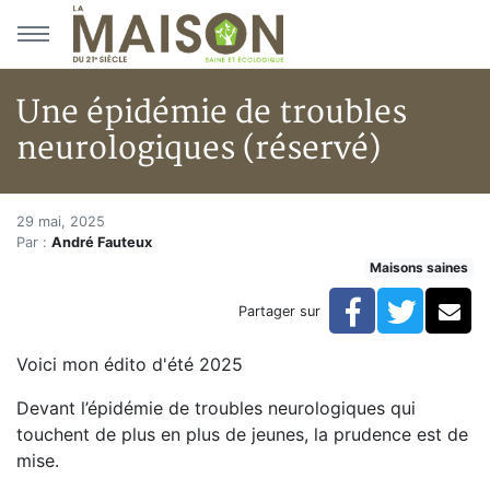
Aller au menu principal
Aller au contenu principal
Une épidémie de troubles
neurologiques (réservé)
Une épidémie de troubles neur
Accueil
29 mai, 2025
Par :
André Fauteux
Articles
Maisons saines
Maisons saines
Hypersensibilités environnementales
Facebook
Twitte
Co
Partager sur
Une épidémie de troubles neurologiques (réservé)
Voici mon édito d'été 2025
Devant l’épidémie de troubles neurologiques qui
touchent de plus en plus de jeunes, la prudence est de
mise.