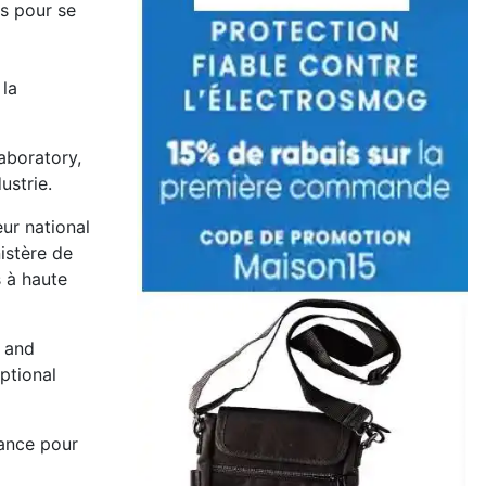
s pour se
 la
aboratory,
ustrie.
eur national
istère de
 à haute
y and
ptional
mance pour