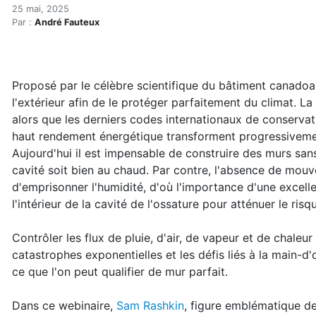
La prochaine évolution du 
Accueil
25 mai, 2025
Par :
André Fauteux
Articles
Enveloppe du bâtiment
La prochaine évolution du mur parfait
Proposé par le célèbre scientifique du bâtiment canado
l'extérieur afin de le protéger parfaitement du climat. L
alors que les derniers codes internationaux de conservat
haut rendement énergétique transforment progressivemen
Aujourd'hui il est impensable de construire des murs sans
cavité soit bien au chaud. Par contre, l'absence de mouv
d'emprisonner l'humidité, d'où l'importance d'une excell
l'intérieur de la cavité de l'ossature pour atténuer le ris
Contrôler les flux de pluie, d'air, de vapeur et de chaleu
catastrophes exponentielles et les défis liés à la main-d
ce que l'on peut qualifier de mur parfait.
Dans ce webinaire,
Sam Rashkin
, figure emblématique de