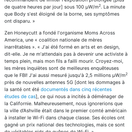
2
de quatre heures par jour] sous 100 μW/m
. La minute
que Body s'est éloigné de la borne, ses symptômes
ont disparu. »
Zen Honeycutt a fondé l'organisme Moms Across
America, une « coalition nationale de mères
inarrêtables ». « J'ai été formé en arts et en design,
dit-elle. Je ne m'attendais pas à devenir une activiste à
temps plein, mais mon fils a failli mourir. Croyez-moi,
les mères inquiètes sont de meilleures enquêteuses
2
que le FBI! J'ai aussi mesuré jusqu'à 2,5 millions μW/m
près de nouvelles antennes 5G [dont les dommages à
la santé ont été
documentés dans cinq récentes
études de cas
], ce qui nous a incités à déménager de
la Californie. Malheureusement, nous ignorerions que
la ville d’Ashville était dans le premier comté américain
à installer le Wi-Fi dans chaque classe. Ses écoles ont
gagné un prix national des technologies, mais ce sont
de véritables nids de guêpes de Wi-Fi. »