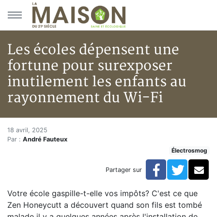
Aller au menu principal
Aller au contenu principal
Les écoles dépensent une
fortune pour surexposer
inutilement les enfants au
rayonnement du Wi-Fi
Les écoles dépensent une fort
Accueil
18 avril, 2025
Par :
André Fauteux
Articles
Électrosmog
Actualités
Les écoles dépensent une fortune pour surexposer in
Facebook
Twitte
Co
Partager sur
Votre école gaspille-t-elle vos impôts? C'est ce que
Zen Honeycutt a découvert quand son fils est tombé
malade il y a quelques années après l'installation de