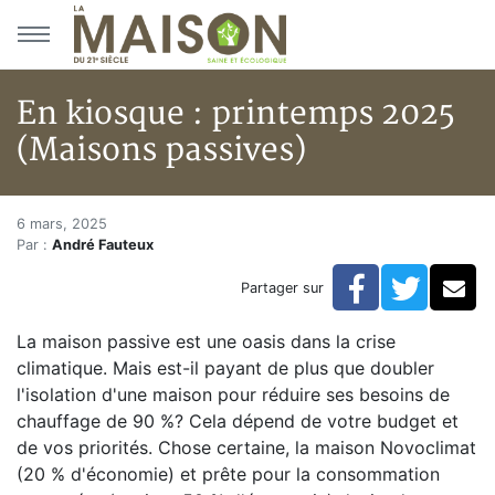
Aller au menu principal
Aller au contenu principal
En kiosque : printemps 2025
(Maisons passives)
En kiosque : printemps 2025 (
Accueil
6 mars, 2025
Par :
André Fauteux
Articles
Actualités
Facebook
Twitte
Co
Partager sur
En kiosque : printemps 2025 (Maisons passives)
La maison passive est une oasis dans la crise
climatique. Mais est-il payant de plus que doubler
l'isolation d'une maison pour réduire ses besoins de
chauffage de 90 %? Cela dépend de votre budget et
de vos priorités. Chose certaine, la maison Novoclimat
(20 % d'économie) et prête pour la consommation