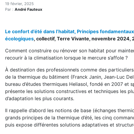
Lectures incontournables 
Accueil
19 février, 2025
Par :
André Fauteux
Articles
Lectures
Développement personnel
Le confort d’été dans l’habitat, Principes fondamentaux
Lectures incontournables (printemps 2025)
écologiques
, collectif, Terre Vivante, novembre 2024,
Comment construire ou rénover son habitat pour mainten
recourir à la climatisation lorsque le mercure s’affole ?
À destination des professionnels comme des particuliers, 
de la thermique du bâtiment (Franck Janin, Jean-Luc Del
bureau d’études thermiques Heliasol, fondé en 2007 et sp
présente les solutions constructives et techniques les pl
d’adaptation les plus courants.
Il rappelle d’abord les notions de base (échanges thermi
grands principes de la thermique d’été, les cinq comma
puis expose différentes solutions adaptatives et structu