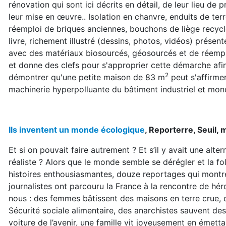
rénovation qui sont ici décrits en détail, de leur lieu de p
leur mise en œuvre.. Isolation en chanvre, enduits de te
réemploi de briques anciennes, bouchons de liège recyclé
livre, richement illustré (dessins, photos, vidéos) prése
avec des matériaux biosourcés, géosourcés et de réempl
et donne des clefs pour s'approprier cette démarche afin
2
démontrer qu'une petite maison de 83 m
peut s'affirme
machinerie hyperpolluante du bâtiment industriel et mond
Ils inventent un monde écologique
, Reporterre, Seuil,
Et si on pouvait faire autrement ? Et s’il y avait une alterna
réaliste ? Alors que le monde semble se dérégler et la fol
histoires enthousiasmantes, douze reportages qui montre
journalistes ont parcouru la France à la rencontre de hé
nous : des femmes bâtissent des maisons en terre crue,
Sécurité sociale alimentaire, des anarchistes sauvent de
voiture de l’avenir, une famille vit joyeusement en émet