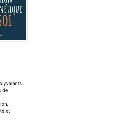
olyvalents.
s de
ion.
té et