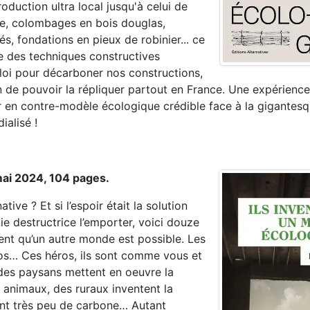
roduction ultra local jusqu'à celui de
rre, colombages en bois douglas,
s, fondations en pieux de robinier... ce
nte des techniques constructives
oi pour décarboner nos constructions,
 de pouvoir la répliquer partout en France. Une expérience
r en contre-modèle écologique crédible face à la gigantes
ialisé !
 mai 2024, 104 pages.
tive ? Et si l’espoir était la solution
ie destructrice l’emporter, voici douze
nt qu’un autre monde est possible. Les
ros… Ces héros, ils sont comme vous et
 des paysans mettent en oeuvre la
s animaux, des ruraux inventent la
tant très peu de carbone… Autant