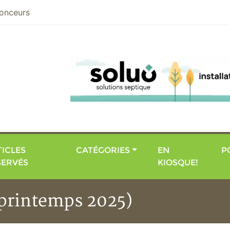
nier
onceurs
ICLES
CATÉGORIES
EN
P
SERVÉS
KIOSQUE!
(printemps 2025)