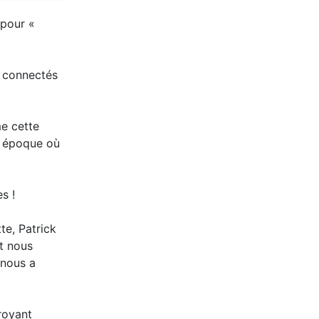
 pour «
s connectés
me cette
ne époque où
s !
te, Patrick
t nous
 nous a
royant