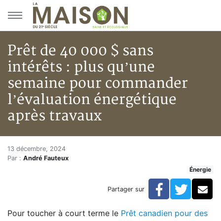
Aller au menu principal
Aller au contenu principal
Prêt de 40 000 $ sans
intérêts : plus qu’une
semaine pour commander
l’évaluation énergétique
après travaux
Prêt de 40 000 $ sans intérêts
Accueil
13 décembre, 2024
Par :
André Fauteux
Articles
Énergie
Énergie
Chauffage
Facebook
Twitte
Co
Partager sur
Prêt de 40 000 $ sans intérêts : plus qu’une semaine
Pour toucher à court terme le
Prêt canadien pour des