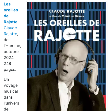
Les
oreilles
de
Rajotte
,
Claude
Rajotte
,
de
l’Homme,
octobre
2024,
248
pages.
Un
voyage
musical
dans
l'univers
de