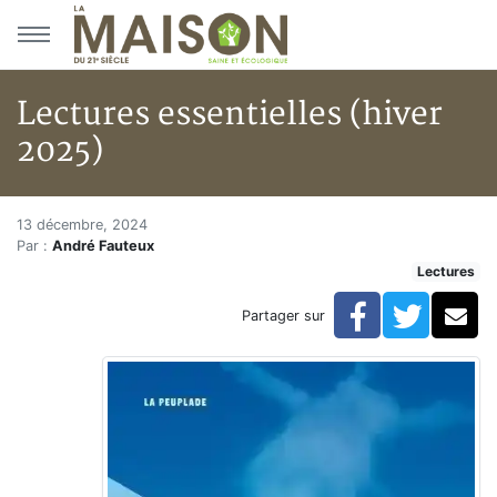
Aller au menu principal
Aller au contenu principal
Lectures essentielles (hiver
2025)
Lectures essentielles (hiver 20
Accueil
13 décembre, 2024
Par :
André Fauteux
Articles
Lectures
Lectures
Développement personnel
Facebook
Twitte
Co
Partager sur
Lectures essentielles (hiver 2025)