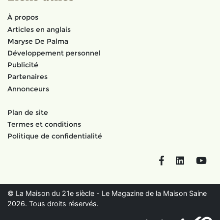
À propos
Articles en anglais
Maryse De Palma
Développement personnel
Publicité
Partenaires
Annonceurs
Plan de site
Termes et conditions
Politique de confidentialité
Facebook
LinkedIn
You
© La Maison du 21e siècle - Le Magazine de la Maison Saine
2026. Tous droits réservés.