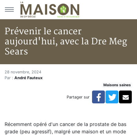
Aller au menu principal
Aller au contenu principal
Prévenir le cancer
aujourd'hui, avec la Dre Meg
Sears
Prévenir le cancer aujourd'hui
Accueil
28 novembre, 2024
Par :
André Fauteux
Articles
Maisons saines
Maisons saines
Hypersensibilités environnementales
Facebook
Twitte
Co
Partager sur
Prévenir le cancer aujourd'hui, avec la Dre Meg Sears
Récemment opéré d'un cancer de la prostate de bas
grade (peu agressif), malgré une maison et un mode