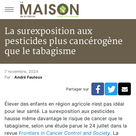
Aller au menu principal
Aller au contenu principal
La surexposition aux
pesticides plus cancérogène
que le tabagisme
La surexposition aux pesticide
Accueil
7 novembre, 2024
Par :
André Fauteux
Articles
Actualités
Facebook
Twitte
Co
Partager sur
La surexposition aux pesticides plus cancérogène qu
Élever des enfants en région agricole n’est pas idéal
pour leur santé. La surexposition aux pesticides
hausse même davantage le risque de cancer que le
tabagisme, selon une étude parue le 24 juillet dans la
revue
Frontiers in Cancer Control and Society
. La