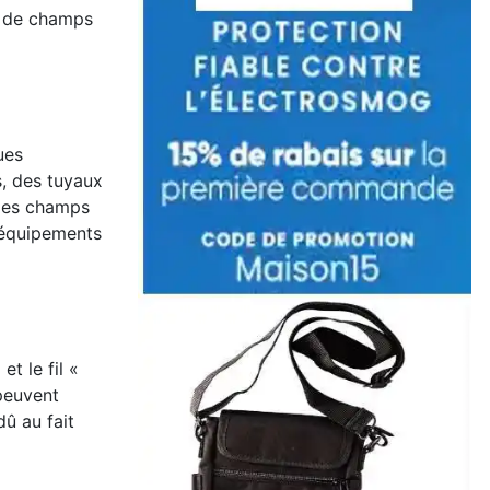
n de champs
ues
s, des tuyaux
 Ces champs
 équipements
t le fil «
 peuvent
û au fait