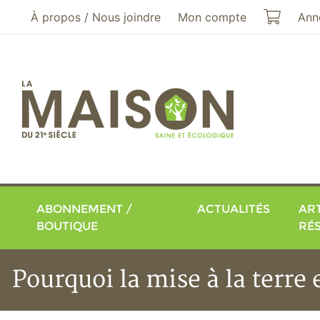
Aller au menu principal
Aller au contenu principal
Mon pa
À propos / Nous joindre
Mon compte
Ann
ABONNEMENT /
ACTUALITÉS
ART
BOUTIQUE
RÉ
Pourquoi la mise à la terre