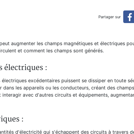
 est tellement importante
Partager sur
 peut augmenter les champs magnétiques et électriques pou
 circulent et comment les champs sont générés.
 électriques :
 électriques excédentaires puissent se dissiper en toute sé
r dans les appareils ou les conducteurs, créant des champs
interagir avec d'autres circuits et équipements, augmentan
iques :
antités d'électricité qui s'échappent des circuits à travers d