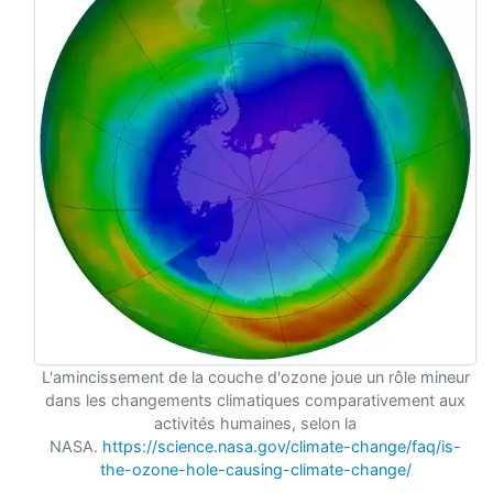
L'amincissement de la couche d'ozone joue un rôle mineur
dans les changements climatiques comparativement aux
activités humaines, selon la
NASA.
https://science.nasa.gov/climate-change/faq/is-
the-ozone-hole-causing-climate-change/